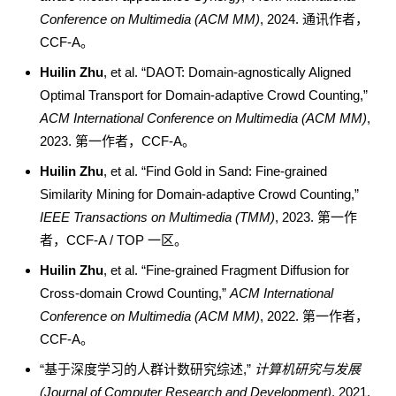
Conference on Multimedia (ACM MM)
, 2024. 通讯作者，
CCF-A。
Huilin Zhu
, et al. “DAOT: Domain-agnostically Aligned
Optimal Transport for Domain-adaptive Crowd Counting,”
ACM International Conference on Multimedia (ACM MM)
,
2023. 第一作者，CCF-A。
Huilin Zhu
, et al. “Find Gold in Sand: Fine-grained
Similarity Mining for Domain-adaptive Crowd Counting,”
IEEE Transactions on Multimedia (TMM)
, 2023. 第一作
者，CCF-A / TOP 一区。
Huilin Zhu
, et al. “Fine-grained Fragment Diffusion for
Cross-domain Crowd Counting,”
ACM International
Conference on Multimedia (ACM MM)
, 2022. 第一作者，
CCF-A。
“基于深度学习的人群计数研究综述,”
计算机研究与发展
(Journal of Computer Research and Development)
, 2021.