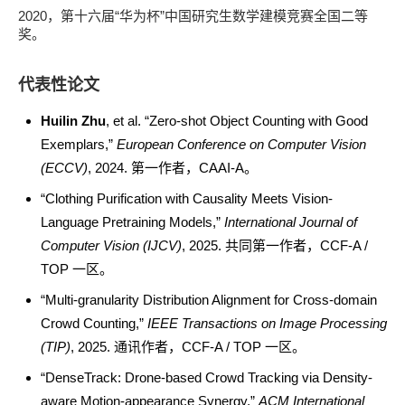
2020，第十六届“华为杯”中国研究生数学建模竞赛全国二等
奖。
代表性论文
Huilin Zhu
, et al. “Zero-shot Object Counting with Good
Exemplars,”
European Conference on Computer Vision
(ECCV)
, 2024. 第一作者，CAAI-A。
“Clothing Purification with Causality Meets Vision-
Language Pretraining Models,”
International Journal of
Computer Vision (IJCV)
, 2025. 共同第一作者，CCF-A /
TOP 一区。
“Multi-granularity Distribution Alignment for Cross-domain
Crowd Counting,”
IEEE Transactions on Image Processing
(TIP)
, 2025. 通讯作者，CCF-A / TOP 一区。
“DenseTrack: Drone-based Crowd Tracking via Density-
aware Motion-appearance Synergy,”
ACM International