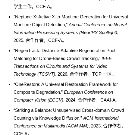
学生二作，CCF-A。
“Neptune-X: Active X-to-Maritime Generation for Universal
Maritime Object Detection,”
Annual Conference on Neural
Information Processing Systems (NeurIPS Spotlight)
,
2025. 合作作者，CCF-A。
“RegenTrack: Distance-Adaptive Regeneration Pool
Matching for Drone-Based Crowd Tracking,”
IEEE
Transactions on Circuits and Systems for Video
Technology (TCSVT)
, 2026. 合作作者，TOP 一区。
“OneRestore: A Universal Restoration Framework for
Composite Degradation,”
European Conference on
Computer Vision (ECCV)
, 2024. 合作作者，CAAI-A。
“Striking a Balance: Unsupervised Cross-domain Crowd
Counting via Knowledge Diffusion,”
ACM International
Conference on Multimedia (ACM MM)
, 2023. 合作作者，
CCF-A。