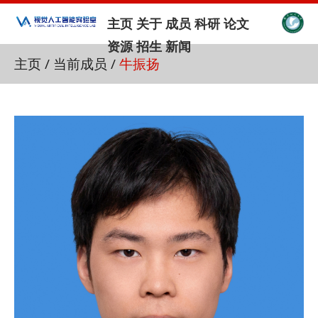
主页
关于
成员
科研
论文
资源
招生
新闻
主页
/
当前成员
/
牛振扬