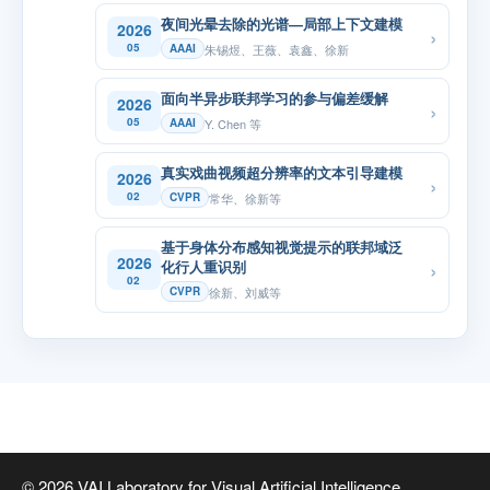
夜间光晕去除的光谱—局部上下文建模
2026
›
05
朱锡煜、王薇、袁鑫、徐新
AAAI
面向半异步联邦学习的参与偏差缓解
2026
›
05
Y. Chen 等
AAAI
真实戏曲视频超分辨率的文本引导建模
2026
›
02
常华、徐新等
CVPR
基于身体分布感知视觉提示的联邦域泛
2026
›
化行人重识别
02
徐新、刘威等
CVPR
© 2026 VAI Laboratory for Visual Artificial Intelligence.