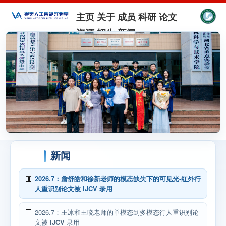
主页
关于
成员
科研
论文
资源
招生
新闻
新闻
2026.7：詹舒皓和徐新老师的模态缺失下的可见光-红外行
人重识别论文被
IJCV
录用
2026.7：王冰和王晓老师的单模态到多模态行人重识别论
文被
IJCV
录用